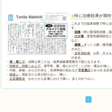
特に治療効果が期待
これまでの臨床経験で特に治
す。
・
頭痛
（特に緊張型頭痛，薬
・
ひざ痛
，変形性膝関節症と
など。
・
腰痛，
ぎっくり腰，慢性腰
された。
・
坐骨神経痛
。お尻，太もも
がある。
・
首・肩こり
，頑固な肩こりは，低周波鍼通電療法で楽になります。
・
頸椎症，頸椎ヘルニア
。肩甲骨，腕，指にかけて，しびれ・痛みが強い
・不眠，便秘，からだの冷え，自律神経の乱れなど
不定愁
訴
とみられる症
・
寝違い
，朝起きたら首が回らない，痛い。
・
足底腱膜炎
かかとから足裏にかけて痛い。歩くのがつらい。
1