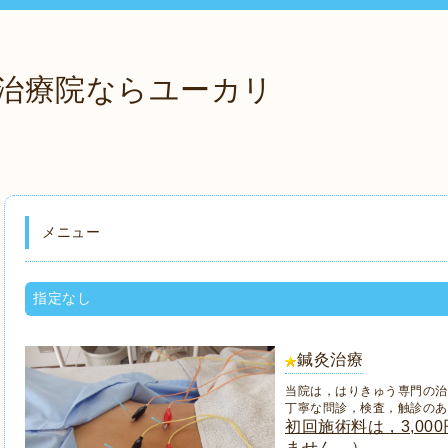
治療院ならユーカリ
メニュー
指定なし
鍼灸治療
当院は，はりきゅう専門の治
丁寧な問診，検査，触診のあ
初回施術料は，3,0
ません。）