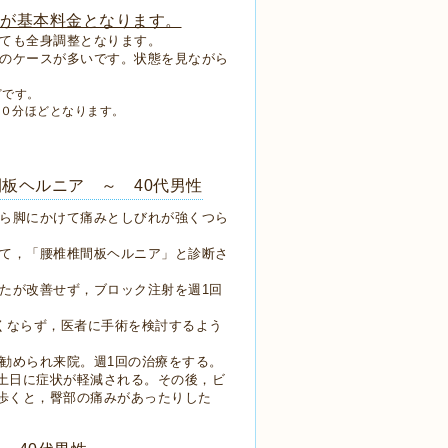
0円が基本料金となります。
ても全身調整となります。
のケースが多いです。状態を見ながら
どです。
7０分ほどとなります。
板ヘルニア ～ 40代男性
ら脚にかけて痛みとしびれが強くつら
て，「腰椎椎間板ヘルニア」と診断さ
たが改善せず，ブロック注射を週1回
らず，医者に手術を検討するよう
勧められ来院。週1回の治療をする。
土日に症状が軽減される。その後，ビ
歩くと，臀部の痛みがあったりした