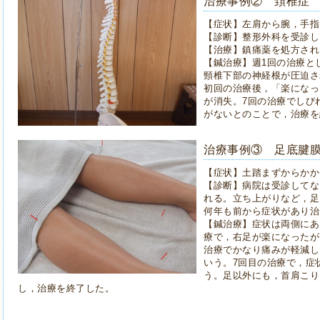
治療事例② 頚椎症 
【症状】左肩から腕，手指
【診断】整形外科を受診し
【治療】鎮痛薬を処方され
【鍼治療】週1回の治療と
頸椎下部の神経根が圧迫さ
初回の治療後，「楽になっ
が消失。7回の治療でしび
がないとのことで，治療を
治療事例③ 足底腱膜
【症状】土踏まずからかか
【診断】病院は受診してな
れる。立ち上がりなど，足
何年も前から症状があり治
【鍼治療】症状は両側にあ
療で，右足が楽になったが
治療でかなり痛みが軽減し
いう。7回目の治療で，症
う。足以外にも，首肩こり
し，治療を終了した。