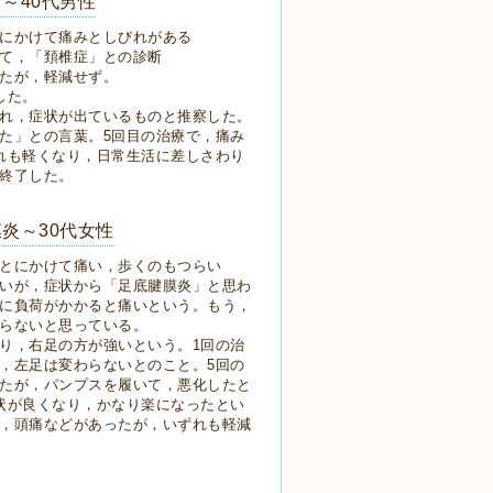
～40代男性
にかけて痛みとしびれがある
て，「頚椎症」との診断
たが，軽減せず。
した。
れ，症状が出ているものと推察した。
た」との言葉。5回目の治療で，痛み
れも軽くなり，日常生活に差しさわり
終了した。
炎～30代女性
とにかけて痛い，歩くのもつらい
いが，症状から「足底腱膜炎」と思わ
に負荷がかかると痛いという。もう，
らないと思っている。
り，右足の方が強いという。1回の治
，左足は変わらないとのこと。5回の
たが，パンプスを履いて，悪化したと
状が良くなり，かなり楽になったとい
，頭痛などがあったが，いずれも軽減