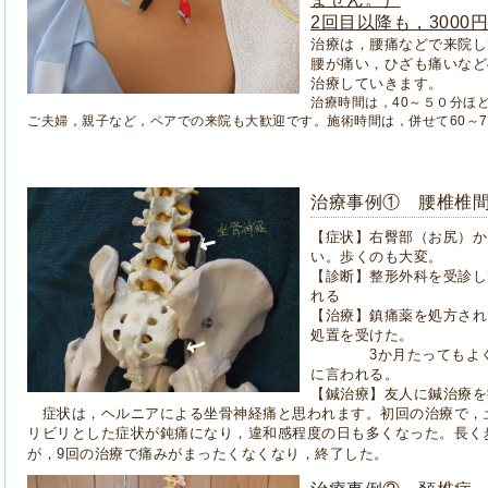
2回目以降も，300
治療は，腰痛などで来院し
腰が痛い，ひざも痛いなど
治療していきます。
治療時間は，40～５０分ほ
ご夫婦，親子など，ペアでの来院も大歓迎です。施術時間は，併せて60～
治療事例① 腰椎椎間
【症状】右臀部（お尻）か
い。歩くのも大変。
【診断】整形外科を受診し
れる
【治療】鎮痛薬を処方され
処置を受けた。
3か月たってもよくな
に言われる。
【鍼治療】友人に鍼治療を
症状は，ヘルニアによる坐骨神経痛と思われます。初回の治療で，
リビリとした症状が鈍痛になり，違和感程度の日も多くなった。長く
が，9回の治療で痛みがまったくなくなり，終了した。